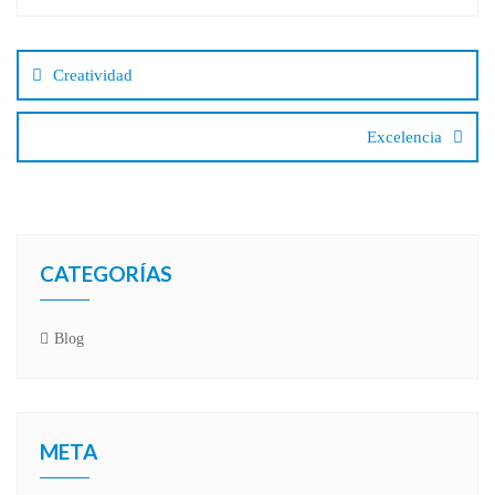
Navegación
de
Creatividad
entradas
Excelencia
CATEGORÍAS
Blog
META