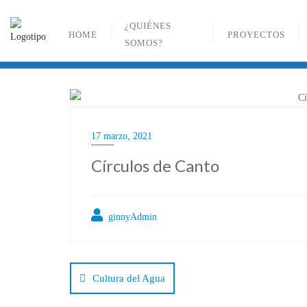
Ir
al
¿QUIÉNES
HOME
PROYECTOS
contenido
SOMOS?
17 marzo, 2021
Círculos de Canto
ginnyAdmin
Navegación
de
Cultura del Agua