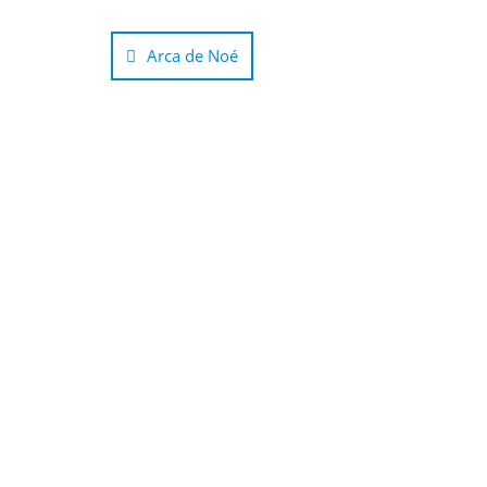
Navegación
de
Arca de Noé
entradas