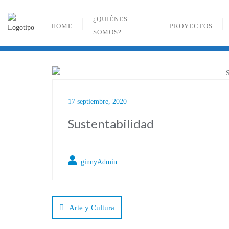
Ir
al
¿QUIÉNES
HOME
PROYECTOS
contenido
SOMOS?
17 septiembre, 2020
Sustentabilidad
ginnyAdmin
Navegación
de
Arte y Cultura