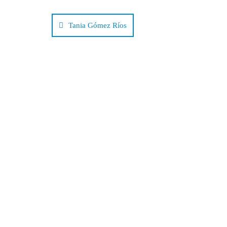
Navegación
de
Tania Gómez Ríos
entradas