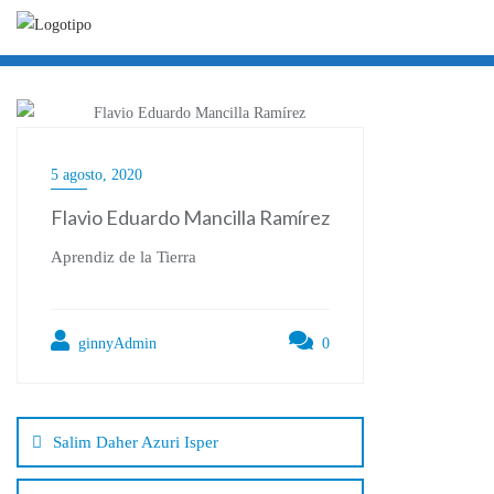
Ir
al
contenido
5 agosto, 2020
Flavio Eduardo Mancilla Ramírez
Aprendiz de la Tierra
ginnyAdmin
0
Navegación
de
Salim Daher Azuri Isper
entradas