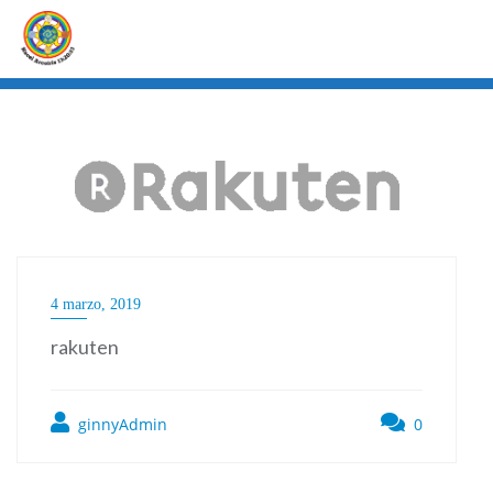
Ir
al
contenido
4 marzo, 2019
rakuten
ginnyAdmin
0
Navegación